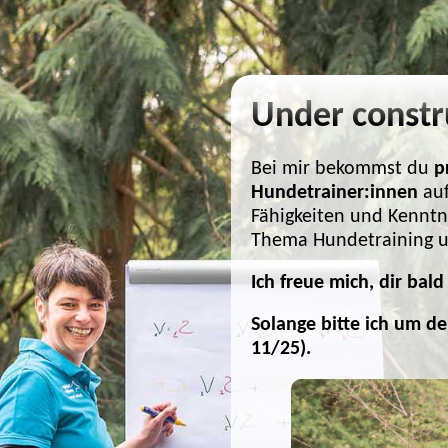
Under constr
Bei mir bekommst du
p
Hundetrainer:innen
auf
Fähigkeiten und Kennt
Thema Hundetraining u
Ich freue mich, dir ba
Solange bitte ich um d
11/25).