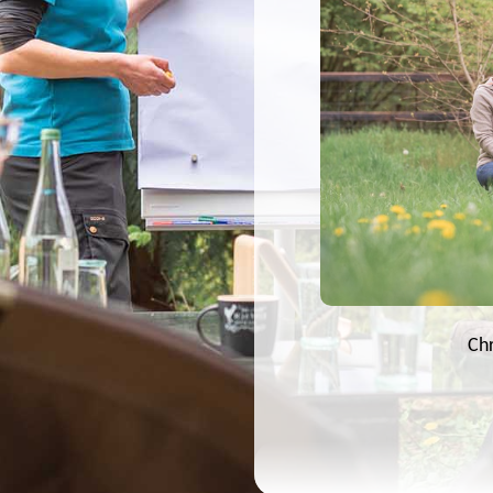
Chr
Nach
oben